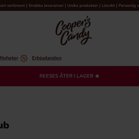
tort sortiment | Snabba leveranser | Unika produkter | Lösvikt | Personlig s
Nyheter
Erbjudanden
REESES ÅTER I LAGER 🔥
ub