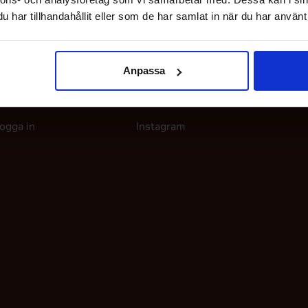
har tillhandahållit eller som de har samlat in när du har använt 
Anpassa
ina sidor
Följ oss
ogga in
Instagram