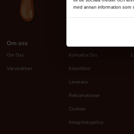
med annan information som du 
Om oss
Kundtjänst
M
Om Oss
Kontakta Oss
L
Varumärken
Köpvillkor
Leverans
Reklamationer
Cookies
Integritetspolicy