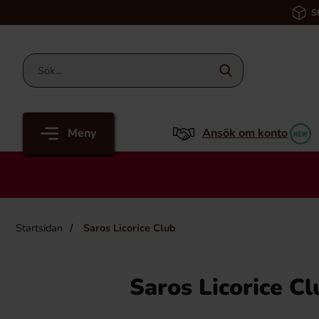
S
Meny
Ansök om konto
Startsidan
Saros Licorice Club
Saros Licorice Cl