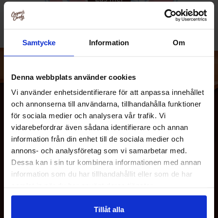
Samtycke
Information
Om
Denna webbplats använder cookies
Vi använder enhetsidentifierare för att anpassa innehållet
och annonserna till användarna, tillhandahålla funktioner
för sociala medier och analysera vår trafik. Vi
vidarebefordrar även sådana identifierare och annan
information från din enhet till de sociala medier och
annons- och analysföretag som vi samarbetar med.
Dessa kan i sin tur kombinera informationen med annan
information som du har tillhandahållit eller som de har
OM OSS
samlat in när du har använt deras tjänster.
Tillåt alla
KUNDTJÄNST