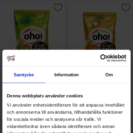
Samtycke
Information
Om
OHO Snacks Dill 50g x 30st
OHO Snacks Cheese & Onion
50g x 30st
Denna webbplats använder cookies
Vi använder enhetsidentifierare för att anpassa innehållet
Logga in för att handla
Logga in för att handla
och annonserna till användarna, tillhandahålla funktioner
för sociala medier och analysera vår trafik. Vi
vidarebefordrar även sådana identifierare och annan