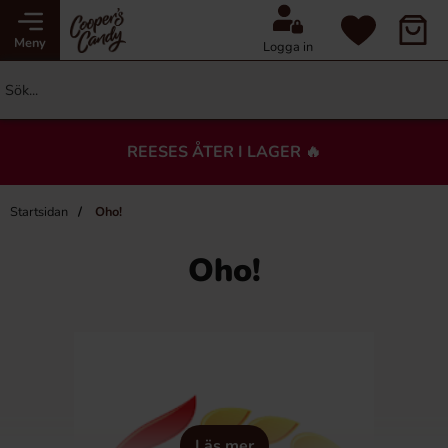
Meny
Logga in
REESES ÅTER I LAGER 🔥
Startsidan
Oho!
Oho!
Läs mer