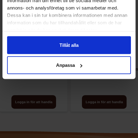
information från din enhet till de sociala medier och
annons- och analysföretag som vi samarbetar med.
Dessa kan i sin tur kombinera informationen med annan
information som du har tillhandahållit eller som de har
samlat in när du har använt deras tjänster.
Tillåt alla
Anpassa
OHO Snacks Mexicana 50g x
OHO Snacks Sourcream & Onion
30st
50g x 30st
Logga in för att handla
Logga in för att handla