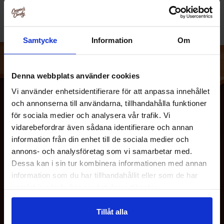
Samtycke
Information
Om
Denna webbplats använder cookies
Vi använder enhetsidentifierare för att anpassa innehållet
och annonserna till användarna, tillhandahålla funktioner
för sociala medier och analysera vår trafik. Vi
vidarebefordrar även sådana identifierare och annan
information från din enhet till de sociala medier och
annons- och analysföretag som vi samarbetar med.
Dessa kan i sin tur kombinera informationen med annan
information som du har tillhandahållit eller som de har
OM OSS
samlat in när du har använt deras tjänster.
Tillåt alla
KUNDTJÄNST