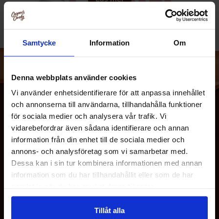
Samtycke
Information
Om
Denna webbplats använder cookies
Vi använder enhetsidentifierare för att anpassa innehållet
och annonserna till användarna, tillhandahålla funktioner
för sociala medier och analysera vår trafik. Vi
vidarebefordrar även sådana identifierare och annan
information från din enhet till de sociala medier och
annons- och analysföretag som vi samarbetar med.
Dessa kan i sin tur kombinera informationen med annan
information som du har tillhandahållit eller som de har
OM OSS
samlat in när du har använt deras tjänster.
Tillåt alla
KUNDTJÄNST