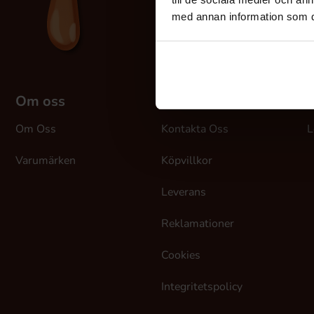
med annan information som du 
Om oss
Kundtjänst
M
Om Oss
Kontakta Oss
L
Varumärken
Köpvillkor
Leverans
Reklamationer
Cookies
Integritetspolicy