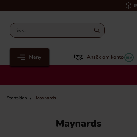
S
Meny
Ansök om konto
Startsidan
Maynards
Maynards