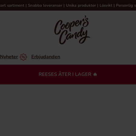
tort sortiment | Snabba leveranser | Unika produkter | Lösvikt | Personlig s
Nyheter
Erbjudanden
REESES ÅTER I LAGER 🔥