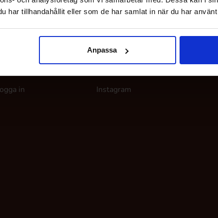
har tillhandahållit eller som de har samlat in när du har använt 
Anpassa
ina sidor
Följ oss
ogga in
Instagram