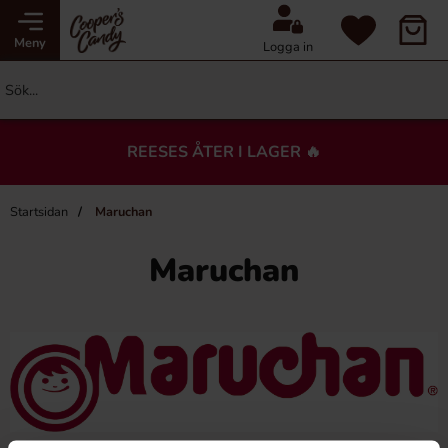
Meny
Logga in
REESES ÅTER I LAGER 🔥
Startsidan
Maruchan
Maruchan