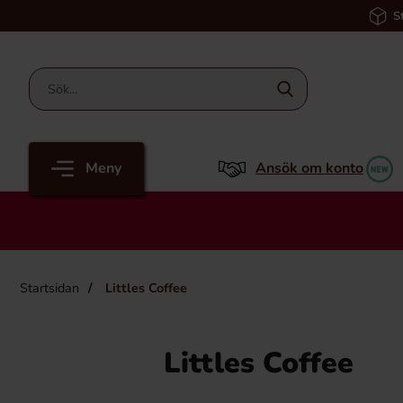
S
Meny
Ansök om konto
Startsidan
Littles Coffee
Littles Coffee