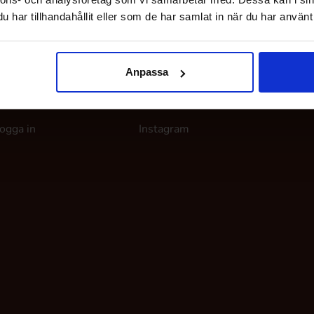
har tillhandahållit eller som de har samlat in när du har använt 
Anpassa
ina sidor
Följ oss
ogga in
Instagram