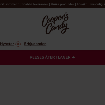
tort sortiment | Snabba leveranser | Unika produkter | Lösvikt | Personlig s
Nyheter
Erbjudanden
REESES ÅTER I LAGER 🔥