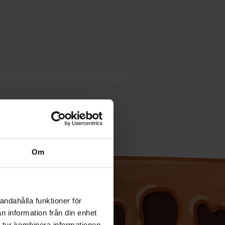
tt snabbkaffe blandat i Storbritannien
Om
andahålla funktioner för
n information från din enhet
 tur kombinera informationen