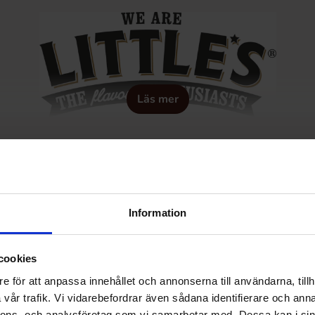
Läs mer
retag som specialiserat sig på ett urval av både malt och smaksa
Information
cookies
e för att anpassa innehållet och annonserna till användarna, tillh
vår trafik. Vi vidarebefordrar även sådana identifierare och anna
nnons- och analysföretag som vi samarbetar med. Dessa kan i sin