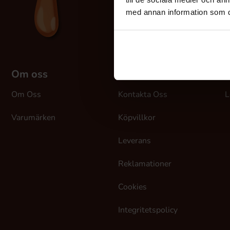
med annan information som du 
Om oss
Kundtjänst
M
Om Oss
Kontakta Oss
L
Varumärken
Köpvillkor
Leverans
Reklamationer
Cookies
Integritetspolicy