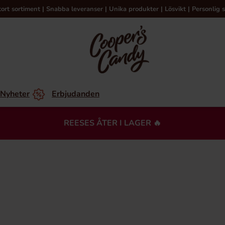
tort sortiment | Snabba leveranser | Unika produkter | Lösvikt | Personlig s
Nyheter
Erbjudanden
REESES ÅTER I LAGER 🔥