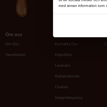
med annan information som du 
Om oss
Kundtjänst
M
Om Oss
Kontakta Oss
L
Varumärken
Köpvillkor
Leverans
Reklamationer
Cookies
Integritetspolicy