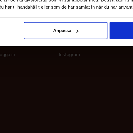
har tillhandahållit eller som de har samlat in när du har använt 
Anpassa
ina sidor
Följ oss
ogga in
Instagram