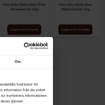
ion, och uppnår därmed deras
Jake Jelly Mania Sour Wild
Jake Jelly Mania Sour
Strawberries 1kg
Watermelons 1kg
Logga in för att handla
Logga in för att handla
Om
andahålla funktioner för
n information från din enhet
 tur kombinera informationen
deras tjänster.