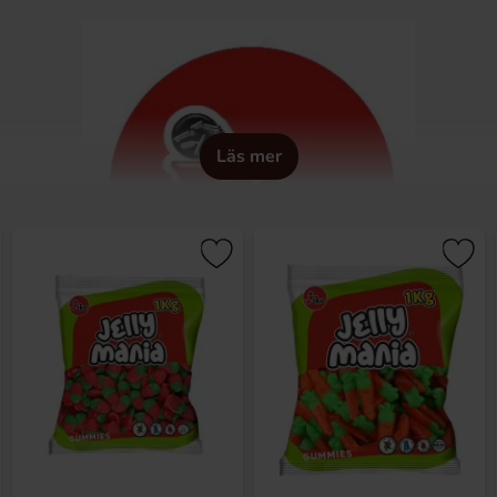
Läs mer
 företag som grundades 1976, ursprungligen under namnet Jose 
ka godis i början av 1950-talet.
er mer än 18 000 kvm där de tillverkar ett av Europas bredaste 
för innovation och utveckling gör inte bara att deras produkter