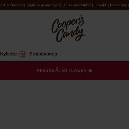
tort sortiment | Snabba leveranser | Unika produkter | Lösvikt | Personlig s
Nyheter
Erbjudanden
REESES ÅTER I LAGER 🔥