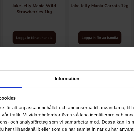
m viktiga aspekter som hygien, kvalitet och produktpresentat
Jake Jelly Mania Wild
Jake Jelly Mania Carrots 1kg
ers totala tillfredsställelse.
Strawberries 1kg
Logga in för att handla
Logga in för att handla
Information
cookies
e för att anpassa innehållet och annonserna till användarna, tillh
vår trafik. Vi vidarebefordrar även sådana identifierare och anna
nnons- och analysföretag som vi samarbetar med. Dessa kan i sin
har tillhandahållit eller som de har samlat in när du har använt 