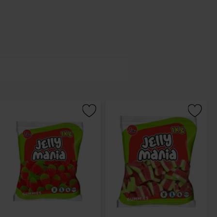
Maria Vicente Bernal bildat av
godissortiment, som de distribuerar
 förbättras dag för dag, utan deras