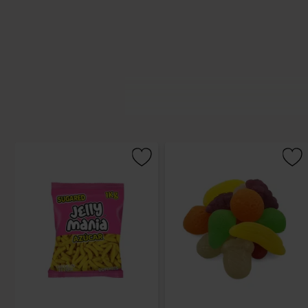
JAKE S.A. är ett familjeägt spanskt
bröderna Vicente, som började tillver
I dag är Jake´s lokaler utspridda öv
över hela världen. Deras engagemang 