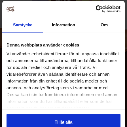
Samtycke
Information
Om
Denna webbplats använder cookies
Vi använder enhetsidentifierare för att anpassa innehållet
och annonserna till användarna, tillhandahålla funktioner
för sociala medier och analysera vår trafik. Vi
vidarebefordrar även sådana identifierare och annan
information från din enhet till de sociala medier och
annons- och analysföretag som vi samarbetar med.
Dessa kan i sin tur kombinera informationen med annan
information som du har tillhandahållit eller som de har
OM OSS
samlat in när du har använt deras tjänster.
Tillåt alla
KUNDTJÄNST