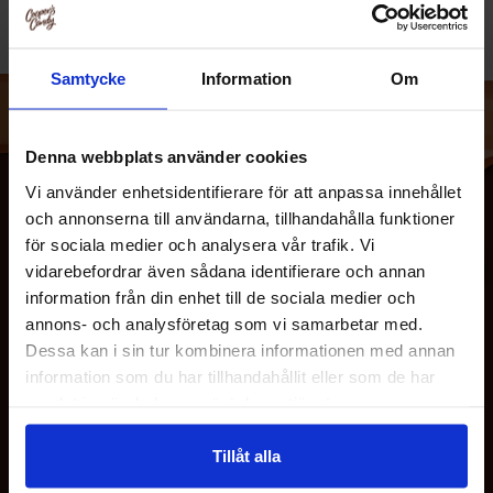
Samtycke
Information
Om
Denna webbplats använder cookies
Vi använder enhetsidentifierare för att anpassa innehållet
och annonserna till användarna, tillhandahålla funktioner
för sociala medier och analysera vår trafik. Vi
vidarebefordrar även sådana identifierare och annan
information från din enhet till de sociala medier och
annons- och analysföretag som vi samarbetar med.
Dessa kan i sin tur kombinera informationen med annan
information som du har tillhandahållit eller som de har
OM OSS
samlat in när du har använt deras tjänster.
KUNDTJÄNST
Tillåt alla