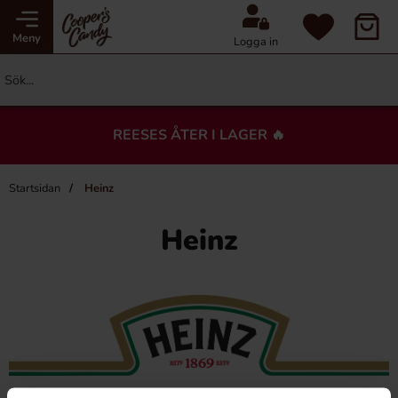
Meny
Logga in
REESES ÅTER I LAGER 🔥
Startsidan
Heinz
Heinz