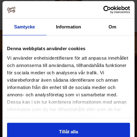
som den heter på svenska. Den första av tio säsonger
sändes i september 1994 och tog därefter hela världen
med storm. Det finns nog få TV-serier som kan leva upp till
Vänner. Därför kan vi här glatt presentera Friends
Samtycke
Information
Om
produkter som gör fikat lite trevligare och godare.
Här finner du exempelvis Joeys apelsinkakor, Phoebes
Denna webbplats använder cookies
kakor med citron och vit choklad, Monicas chocolate chip
Vi använder enhetsidentifierare för att anpassa innehållet
kakor, Chandlers salted caramel kakor, Ross shortbread
och annonserna till användarna, tillhandahålla funktioner
kakor och Rachels Red Velvet kakor. Förutom Friends kakor
för sociala medier och analysera vår trafik. Vi
hittar du även Friends Nespresso kaffekapslar i flera olika,
vidarebefordrar även sådana identifierare och annan
lyxiga smaker.
information från din enhet till de sociala medier och
annons- och analysföretag som vi samarbetar med.
Dessa kan i sin tur kombinera informationen med annan
information som du har tillhandahållit eller som de har
OM OSS
samlat in när du har använt deras tjänster.
Tillåt alla
KUNDTJÄNST