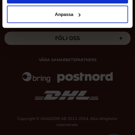
idag och låt dina smaklökar uppleva en fantastiskt
smakupplevelse!
Anpassa
MINA SIDOR
FÖLJ OSS
VÅRA SAMARBETSPARTNERS
Copyright © USAGODIS AB 2012-2024, Alla rättigheter
reserverade.