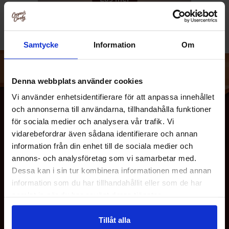
Samtycke
Information
Om
Feiny Biscuits är ett fantastiskt företag som specialiserar
Denna webbplats använder cookies
sig på att skapa utsökta kakor av högsta kvalitet. Varje kaka
Vi använder enhetsidentifierare för att anpassa innehållet
skapas med noggrannhet och passion.
och annonserna till användarna, tillhandahålla funktioner
Feiny Biscuits erbjuder en imponerande variation av kakor,
för sociala medier och analysera vår trafik. Vi
med olika smaker och former som passar alla tillfällen och
vidarebefordrar även sådana identifierare och annan
preferenser. Deras kakor är inte bara perfekta för att
information från din enhet till de sociala medier och
förvandla en vanlig dag till något speciellt, utan också för
annons- och analysföretag som vi samarbetar med.
att överraska och imponera på gäster vid fester, bröllop
Dessa kan i sin tur kombinera informationen med annan
eller andra högtider.
information som du har tillhandahållit eller som de har
OM OSS
samlat in när du har använt deras tjänster.
Så om du söker efter utsökta och högkvalitativa kakor, så är
Feiny Biscuits det perfekta valet för dig. Prova deras kakor
Tillåt alla
KUNDTJÄNST