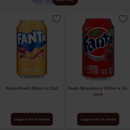
Fanta har en lång historia. Läsken introducerades globalt
1940 och är vårt näst äldsta varumärke. 1955 lanserades
varumärket i Italien första gången som en apelsinläsk. Det
sägs att namnet Fanta ursprungligen kommer från
Tyskland och härstammar från tyska ordet för fantasi:
Fantasie. Idag är Fanta varumärket för läsk med många
olika fruktiga smaker runt om i världen.
Fanta Peach 355ml x 12st
Fanta Strawberry 335ml x 12-
pack
Logga in för att handla
Logga in för att handla