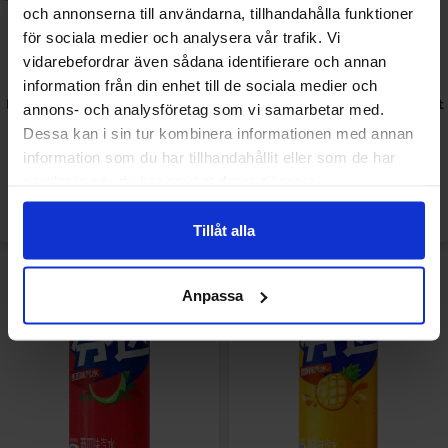
och annonserna till användarna, tillhandahålla funktioner
för sociala medier och analysera vår trafik. Vi
vidarebefordrar även sådana identifierare och annan
information från din enhet till de sociala medier och
Fanta Zero Orange 33cl x 20st
Fanta Green Apple 33cl x 12st
annons- och analysföretag som vi samarbetar med.
Dessa kan i sin tur kombinera informationen med annan
information som du har tillhandahållit eller som de har
samlat in när du har använt deras tjänster.
Logga in för att handla
Logga in för att handla
Tillåt alla
Anpassa