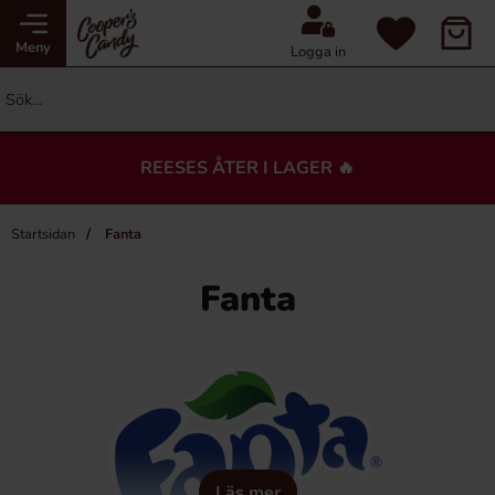
Meny
Logga in
REESES ÅTER I LAGER 🔥
Startsidan
Fanta
Fanta
Läs mer