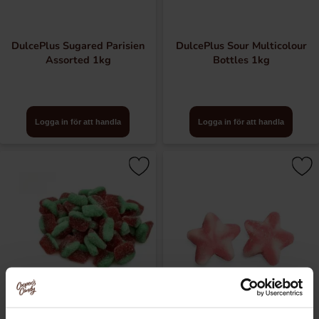
DulcePlus Sugared Parisien
DulcePlus Sour Multicolour
Assorted 1kg
Bottles 1kg
Logga in för att handla
Logga in för att handla