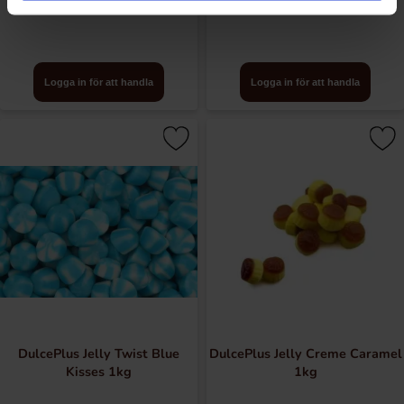
1kg
Logga in för att handla
Logga in för att handla
DulcePlus Jelly Twist Blue
DulcePlus Jelly Creme Caramel
Kisses 1kg
1kg