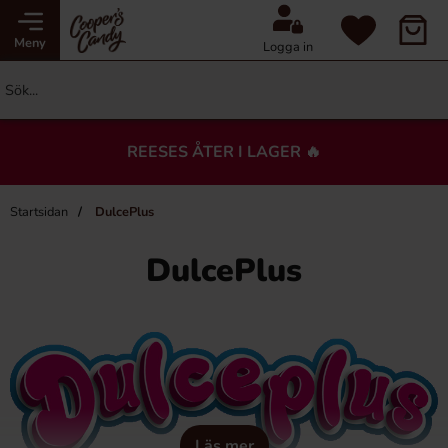
Meny
Logga in
REESES ÅTER I LAGER 🔥
Startsidan
DulcePlus
DulcePlus
Läs mer