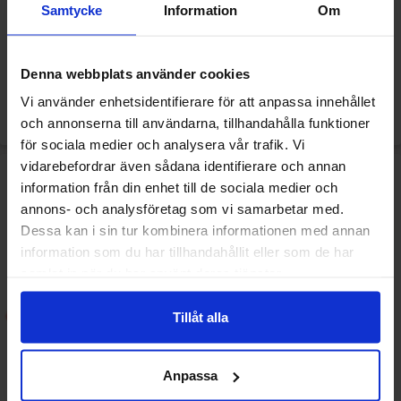
Samtycke
Information
Om
DulcePlus Mini Sour
DulcePlus Sugared Pink Twist
Watermelon Slices 1kg
Stars 1kg
Denna webbplats använder cookies
Vi använder enhetsidentifierare för att anpassa innehållet
Logga in för att handla
Logga in för att handla
och annonserna till användarna, tillhandahålla funktioner
för sociala medier och analysera vår trafik. Vi
vidarebefordrar även sådana identifierare och annan
information från din enhet till de sociala medier och
annons- och analysföretag som vi samarbetar med.
Dessa kan i sin tur kombinera informationen med annan
information som du har tillhandahållit eller som de har
samlat in när du har använt deras tjänster.
Tillåt alla
Anpassa
DulcePlus Jelly Rainbow Lips
DulcePlus Jelly Berries 1kg