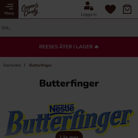
Meny
Logga in
REESES ÅTER I LAGER 🔥
Startsidan
Butterfinger
Butterfinger
Läs mer