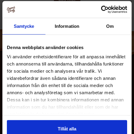
unik kombination av naturlig sötma och spännande smaker
som kommer att förtrolla dina smaklökar. Perfekt för både
mellanmål och efterrätt.
Samtycke
Information
Om
Smaker:
A Date With Sour Cola Cooper:
Upplev en syrlig och
Denna webbplats använder cookies
uppfriskande smakexplosion med varje tugga. Sour Cola
Vi använder enhetsidentifierare för att anpassa innehållet
Cooper är perfekt för dig som älskar en kombination av
och annonserna till användarna, tillhandahålla funktioner
sött och syrligt.
för sociala medier och analysera vår trafik. Vi
A Date With Strawberry Stacey:
Den fruktiga och söta
vidarebefordrar även sådana identifierare och annan
smaken av jordgubbar möter den naturliga sötman från
information från din enhet till de sociala medier och
dadlar. Strawberry Stacey är ett utmärkt val för alla
annons- och analysföretag som vi samarbetar med.
jordgubbsälskare.
Dessa kan i sin tur kombinera informationen med annan
information som du har tillhandahållit eller som de har
A Date With Liquorice Larry:
För de som älskar lakrits
OM OSS
samlat in när du har använt deras tjänster.
erbjuder Liquorice Larry en djärv och intensiv
smakupplevelse. Den perfekta balansen mellan sötma
Tillåt alla
och lakrits gör denna smak oemotståndlig.
KUNDTJÄNST