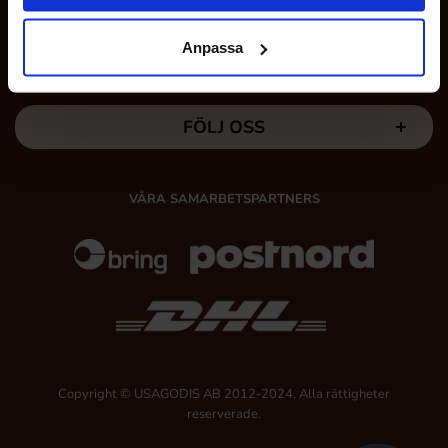
A Date With Carrie Salted Caramel:
Njut av den rika
och krämiga smaken av saltad karamell i kombination
Anpassa
MINA SIDOR
med sötman från dadlar. Carrie Salted Caramel är en
lyxig godbit som passar alla tillfällen.
FÖLJ OSS
Upptäck sortiment från a DATE with och låt dig förföras av
deras smaksatta dadlar. Beställ A Date With idag och njut
av en smakupplevelse utöver det vanliga!
VÅRA SAMARBETSPARTNERS
Copyright © USAGODIS AB 2012-2024, Alla rättigheter
reserverade.